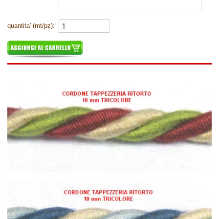
quantita' (mt/pz):