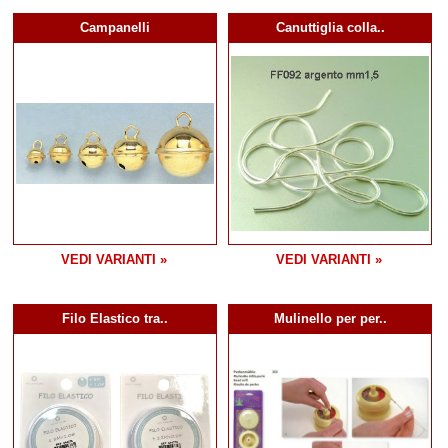
Campanelli
Canuttiglia colla..
VEDI VARIANTI »
VEDI VARIANTI »
Filo Elastico tra..
Mulinello per per..