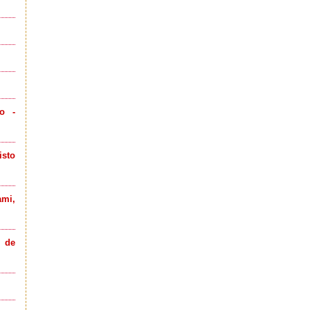
lo -
isto
ami,
e de