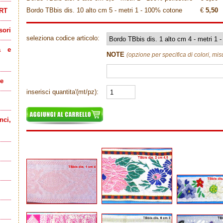
Bordo TBbis dis. 10 alto cm 5 - metri 1 - 100% cotone
€
5,50
RT
sori
seleziona codice articolo:
a e
NOTE
(opzione per specifica di colori, mis
le
inserisci quantita'(mt/pz):
ci,