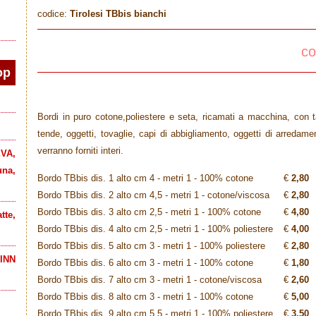
codice:
Tirolesi TBbis bianchi
co
op
Bordi in puro cotone,poliestere e seta, ricamati a macchina, con t
tende, oggetti, tovaglie, capi di abbigliamento, oggetti di arredamen
verranno forniti interi.
VA,
una,
Bordo TBbis dis. 1 alto cm 4 - metri 1 - 100% cotone
€
2,80
Bordo TBbis dis. 2 alto cm 4,5 - metri 1 - cotone/viscosa
€
2,80
Bordo TBbis dis. 3 alto cm 2,5 - metri 1 - 100% cotone
€
4,80
tte,
Bordo TBbis dis. 4 alto cm 2,5 - metri 1 - 100% poliestere
€
4,00
Bordo TBbis dis. 5 alto cm 3 - metri 1 - 100% poliestere
€
2,80
INN
Bordo TBbis dis. 6 alto cm 3 - metri 1 - 100% cotone
€
1,80
Bordo TBbis dis. 7 alto cm 3 - metri 1 - cotone/viscosa
€
2,60
Bordo TBbis dis. 8 alto cm 3 - metri 1 - 100% cotone
€
5,00
Bordo TBbis dis. 9 alto cm 5,5 - metri 1 - 100% poliestere
€
3,50