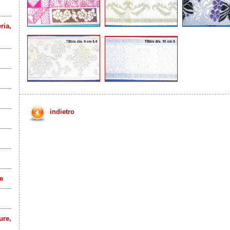
ia,
indietro
e
ure,