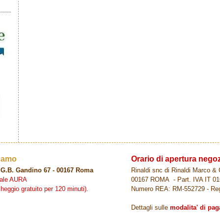
icamo
Orario di apertura neg
ia G.B. Gandino 67 - 00167 Roma
Rinaldi snc di Rinaldi Marco & C
ciale AURA
00167 ROMA - Part. IVA IT 0
archeggio gratuito per 120 minuti)
.
Numero REA: RM-552729 - Re
Dettagli sulle
modalita' di pa