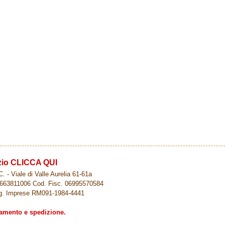
ozio CLICCA QUI
. - Viale di Valle Aurelia 61-61a
1663811006 Cod. Fisc. 06995570584
g. Imprese RM091-1984-4441
gamento e spedizione.